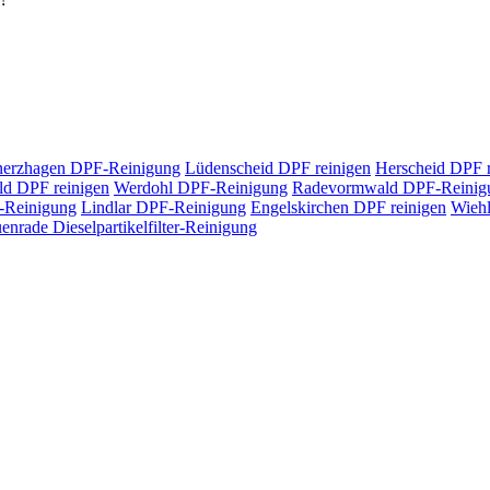
erzhagen
DPF-Reinigung
Lüdenscheid
DPF reinigen
Herscheid
DPF r
ld
DPF reinigen
Werdohl
DPF-Reinigung
Radevormwald
DPF-Reinig
r-Reinigung
Lindlar
DPF-Reinigung
Engelskirchen
DPF reinigen
Wieh
enrade
Dieselpartikelfilter-Reinigung