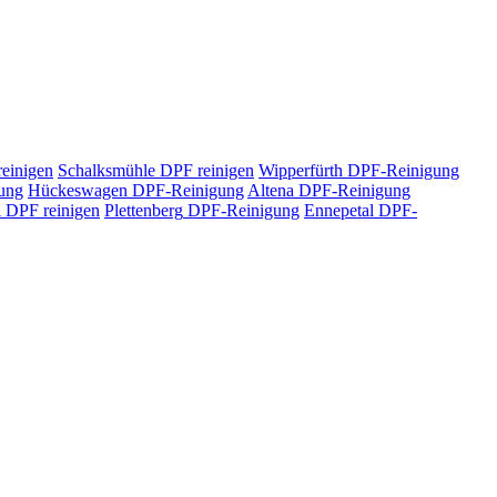
einigen
Schalksmühle
DPF reinigen
Wipperfürth
DPF-Reinigung
ung
Hückeswagen
DPF-Reinigung
Altena
DPF-Reinigung
l
DPF reinigen
Plettenberg
DPF-Reinigung
Ennepetal
DPF-