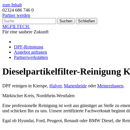
zum Inhalt
02324 686 746 0
Partner werden
Suchen
Schließen
MG
FILTECH
.
Für eine saubere Zukunft
DPF-Reinigung
Angebot anfragen
Partnerwerkstätten
Dieselpartikelfilter-Reinigung 
DPF reinigen in Kierspe,
Halver
,
Marienheide
oder
Meinerzhagen
.
Märkischer Kreis, Nordrhein-Westfalen
Eine professionelle Reinigung ist weit aus günstiger an Stelle zu ein
und schicken Ihn zu uns. Unsere zertifizierte Fachwerkstatt beginnt
Egal ob Hyundai, Ford, Peugeot, Renault oder BMW Diesel, die Rei