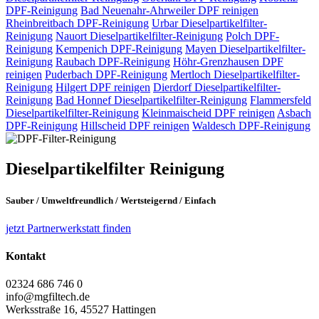
DPF-Reinigung
Bad Neuenahr-Ahrweiler
DPF reinigen
Rheinbreitbach
DPF-Reinigung
Urbar
Dieselpartikelfilter-
Reinigung
Nauort
Dieselpartikelfilter-Reinigung
Polch
DPF-
Reinigung
Kempenich
DPF-Reinigung
Mayen
Dieselpartikelfilter-
Reinigung
Raubach
DPF-Reinigung
Höhr-Grenzhausen
DPF
reinigen
Puderbach
DPF-Reinigung
Mertloch
Dieselpartikelfilter-
Reinigung
Hilgert
DPF reinigen
Dierdorf
Dieselpartikelfilter-
Reinigung
Bad Honnef
Dieselpartikelfilter-Reinigung
Flammersfeld
Dieselpartikelfilter-Reinigung
Kleinmaischeid
DPF reinigen
Asbach
DPF-Reinigung
Hillscheid
DPF reinigen
Waldesch
DPF-Reinigung
Dieselpartikelfilter
Reinigung
Sauber
/
Umweltfreundlich
/
Wertsteigernd
/
Einfach
jetzt Partnerwerkstatt finden
Kontakt
02324 686 746 0
info@mgfiltech.de
Werksstraße 16, 45527 Hattingen