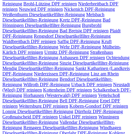
Reinigung
Brohl-Lützing
DPF reinigen
Niederbreitbach
DPF
reinigen
Neuwied
DPF reinigen
Nickenich
DPF-Reinigung
Weißenthurm
Dieselpartikelfilter-Reinigung
Melsbach
Dieselpartikelfilter-Reinigung
Kretz
DPF-Reinigung
Bad
Hönningen
Dieselpartikelfilter-Reinigung
Burgbrohl
Dieselpartikelfilter-Reinigung
Bad Breisig
DPF reinigen
Plaidt
DPF-Reinigung
Rengsdorf
Dieselpartikelfilter-Reinigung
Waldbreitbach
DPF reinigen
Saffig
DPF-Reinigung
Kruft
Dieselpartikelfilter-Reinigung
Wehr
DPF-Reinigung
Mülheim-
Kärlich
DPF reinigen
Urmitz
DPF-Reinigung
Straßenhaus
Dieselpartikelfilter-Reinigung
Anhausen
DPF reinigen
Ochtendung
Dieselpartikelfilter-Reinigung
Sinzig
Dieselpartikelfilter-Reinigung
Mendig
Dieselpartikelfilter-Reinigung
Sankt Katharinen (Landkreis
DPF-Reinigung
Niederzissen
DPF-Reinigung
Linz am Rhein
Dieselpartikelfilter-Reinigung
Bendorf
Dieselpartikelfilter-
Reinigung
Willroth
DPF-Reinigung
Urbach
DPF reinigen
Neustadt
(Wied)
DPF reinigen
Kottenheim
DPF reinigen
Schalkenbach
DPF-
Reinigung
Horhausen (Westerwald)
DPF reinigen
Vettelschoß
Dieselpartikelfilter-Reinigung
Bell
DPF-Reinigung
Erpel
DPF
reinigen
Weitersburg
DPF reinigen
Kobern-Gondorf
DPF reinigen
Lonnig
Dieselpartikelfilter-Reinigung
Dürrholz
DPF-Reinigung
Großmaischeid
DPF reinigen
Unkel
DPF reinigen
Winningen
Dieselpartikelfilter-Reinigung
Vallendar
Dieselpartikelfilter-
Reinigung
Remagen
Dieselpartikelfilter-Reinigung
Windhagen
Dieselpartikelfilter-Reinigung
Oberlahr
DPF-Reinigung
Koblenz