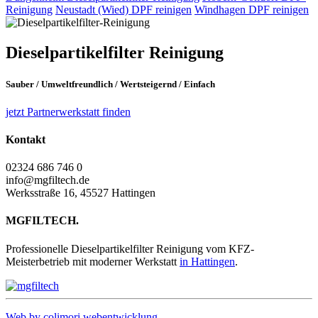
Reinigung
Neustadt (Wied)
DPF reinigen
Windhagen
DPF reinigen
Dieselpartikelfilter
Reinigung
Sauber
/
Umweltfreundlich
/
Wertsteigernd
/
Einfach
jetzt Partnerwerkstatt finden
Kontakt
02324 686 746 0
info@mgfiltech.de
Werksstraße 16, 45527 Hattingen
MGFILTECH.
Professionelle Dieselpartikelfilter Reinigung vom KFZ-
Meisterbetrieb mit moderner Werkstatt
in Hattingen
.
Web by colimori webentwicklung