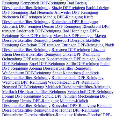
Reinigung
Kempenich
DPF-Reinigung
Bad Breisig
Dieselpartikelfilter-Reinigung
Sinzig
DPF reinigen
Brohl-Lützing
DPF-Reinigung
Bad Neuenahr-Ahrweiler
DPF-Reinigung
Nickenich
DPF reinigen
Mendig
DPF-Reinigung
Kruft
Dieselpartikelfilter-Reinigung
Kottenheim
DPF-Reinigung
Ahrbrück
DPF reinigen
Dernau
DPF-Reinigung
Rheinbrohl
DPF
reinigen
Andernach
DPF-Reinigung
Bad Hönningen
DPF-
Reinigung
Kretz
DPF reinigen
Mayschoß
DPF reinigen
Mayen
Dieselpartikelfilter-Reinigung
Leutesdorf
Dieselpartikelfilter-
Reinigung
Grafschaft
DPF reinigen
Ettringen
DPF-Reinigung
Plaidt
Dieselpartikelfilter-Reinigung
Remagen
DPF reinigen
Linz am
Rhein
Dieselpartikelfilter-Reinigung
Unkel
DPF-Reinigung
Ochtendung
DPF reinigen
Niederbreitbach
DPF reinigen
Altenahr
DPF-Reinigung
Erpel
DPF-Reinigung
Saffig
DPF reinigen
Polch
DPF-Reinigung
Adenau
Dieselpartikelfilter-Reinigung
Weißenthurm
DPF-Reinigung
Sankt Katharinen (Landkreis
Dieselpartikelfilter-Reinigung
Rheinbreitbach
DPF-Reinigung
Wachtberg
DPF-Reinigung
Waldbreitbach
DPF-Reinigung
Neuwied
DPF-Reinigung
Melsbach
Dieselpartikelfilter-Reinigung
Mertloch
Dieselpartikelfilter-Reinigung
Vettelschoß
DPF-Reinigung
Lonnig
DPF-Reinigung
Schuld
DPF reinigen
Meckenheim
DPF-
Reinigung
Urmitz
DPF-Reinigung
Mülheim-Kärlich
Dieselpartikelfilter-Reinigung
Rengsdorf
DPF-Reinigung
Retterath
Dieselpartikelfilter-Reinigung
Bad Honnef
DPF-Reinigung
Düngenheim
Dieselpartikelfilter-Reinigung
Kobern-Gondorf
DPF-