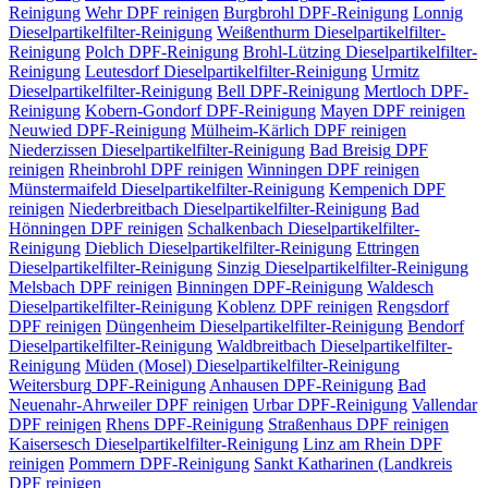
Reinigung
Wehr
DPF reinigen
Burgbrohl
DPF-Reinigung
Lonnig
Dieselpartikelfilter-Reinigung
Weißenthurm
Dieselpartikelfilter-
Reinigung
Polch
DPF-Reinigung
Brohl-Lützing
Dieselpartikelfilter-
Reinigung
Leutesdorf
Dieselpartikelfilter-Reinigung
Urmitz
Dieselpartikelfilter-Reinigung
Bell
DPF-Reinigung
Mertloch
DPF-
Reinigung
Kobern-Gondorf
DPF-Reinigung
Mayen
DPF reinigen
Neuwied
DPF-Reinigung
Mülheim-Kärlich
DPF reinigen
Niederzissen
Dieselpartikelfilter-Reinigung
Bad Breisig
DPF
reinigen
Rheinbrohl
DPF reinigen
Winningen
DPF reinigen
Münstermaifeld
Dieselpartikelfilter-Reinigung
Kempenich
DPF
reinigen
Niederbreitbach
Dieselpartikelfilter-Reinigung
Bad
Hönningen
DPF reinigen
Schalkenbach
Dieselpartikelfilter-
Reinigung
Dieblich
Dieselpartikelfilter-Reinigung
Ettringen
Dieselpartikelfilter-Reinigung
Sinzig
Dieselpartikelfilter-Reinigung
Melsbach
DPF reinigen
Binningen
DPF-Reinigung
Waldesch
Dieselpartikelfilter-Reinigung
Koblenz
DPF reinigen
Rengsdorf
DPF reinigen
Düngenheim
Dieselpartikelfilter-Reinigung
Bendorf
Dieselpartikelfilter-Reinigung
Waldbreitbach
Dieselpartikelfilter-
Reinigung
Müden (Mosel)
Dieselpartikelfilter-Reinigung
Weitersburg
DPF-Reinigung
Anhausen
DPF-Reinigung
Bad
Neuenahr-Ahrweiler
DPF reinigen
Urbar
DPF-Reinigung
Vallendar
DPF reinigen
Rhens
DPF-Reinigung
Straßenhaus
DPF reinigen
Kaisersesch
Dieselpartikelfilter-Reinigung
Linz am Rhein
DPF
reinigen
Pommern
DPF-Reinigung
Sankt Katharinen (Landkreis
DPF reinigen