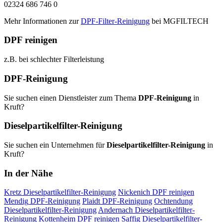
02324 686 746 0
Mehr Informationen zur
DPF-Filter-Reinigung
bei MGFILTECH
DPF reinigen
z.B. bei schlechter Filterleistung
DPF-Reinigung
Sie suchen einen Dienstleister zum Thema
DPF-Reinigung
in
Kruft?
Dieselpartikelfilter-Reinigung
Sie suchen ein Unternehmen für
Dieselpartikelfilter-Reinigung
in
Kruft?
In der Nähe
Kretz
Dieselpartikelfilter-Reinigung
Nickenich
DPF reinigen
Mendig
DPF-Reinigung
Plaidt
DPF-Reinigung
Ochtendung
Dieselpartikelfilter-Reinigung
Andernach
Dieselpartikelfilter-
Reinigung
Kottenheim
DPF reinigen
Saffig
Dieselpartikelfilter-